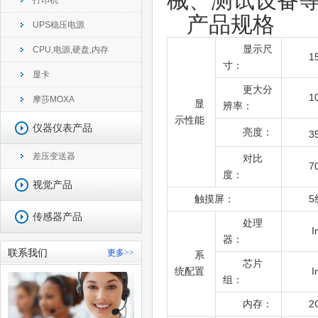
械、测试设备
打印机
产品规格
UPS稳压电源
显示尺
CPU,电源,硬盘,内存
1
寸：
显卡
更大分
1
摩莎MOXA
显
辨率：
示性能
仪器仪表产品
亮度：
3
差压变送器
对比
7
度：
视觉产品
触摸屏：
传感器产品
处理
I
器：
联系我们
更多>>
系
芯片
统配置
I
组：
内存：
2