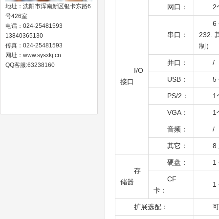
地址：沈阳市浑南新区银卡东路6
网口：
2
号426室
6
电话：024-25481593
串口：
232
13840365130
传真：024-25481593
网址：www.sysxkj.cn
并口：
/
QQ客服:63238160
I/O
USB：
5
接口
PS/2：
1
VGA：
1
音频：
/
其它：
8
硬盘：
1
存
CF
储器
1
卡：
扩展选配：
可