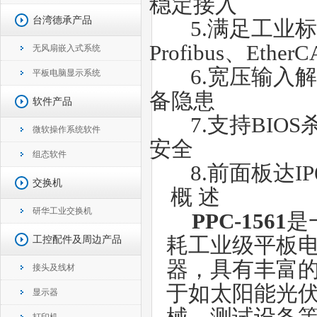
稳定接入
台湾德承产品
5.
满足工业
Profibus
、
EtherC
无风扇嵌入式系统
6.
宽压输入
平板电脑显示系统
备隐患
软件产品
7.
支持
BIOS
微软操作系统软件
安全
组态软件
8.
前面板达
IP
交换机
概 述
研华工业交换机
PPC-1561
是
工控配件及周边产品
耗工业级平板
器，具有丰富
接头及线材
于如太阳能光
显示器